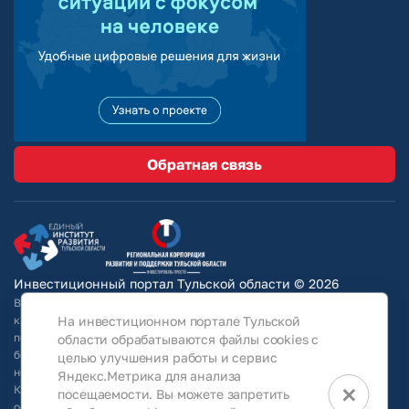
Обратная связь
Инвестиционный портал Тульской области © 2026
Вся информация на сайте носит ознакомительный характер и ни при
На инвестиционном портале Тульской
каких условиях не является публичной офертой, определяемой
положениями Статьи 437 Гражданского кодекса РФ. Для получения
области обрабатываются файлы cookies с
более подробной информации и окончательных условий следует
целью улучшения работы и сервис
непосредственно (уточнять у собственников/ обращаться в АО
Яндекс.Метрика для анализа
×
КРТО).Используя информацию, указанную на сайте, Общество
посещаемости. Вы можете запретить
оставляет за собой право в любое время без специального