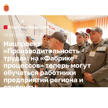
Новости и Мероприятия
23.01.2023
Нацпроект
«Производительность
труда»: на «Фабрике
процессов» теперь могут
обучаться работники
предприятий региона и
студенты