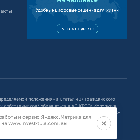
 акты
определяемой положениями Статьи 437 Гражданского
 у собственников/ обращаться в АО КРТО).Используя
ить изменения, удалять, исправлять, дополнять, либо
работы и сервис Яндекс.Метрика для
×
на www.invest-tula.com, вы