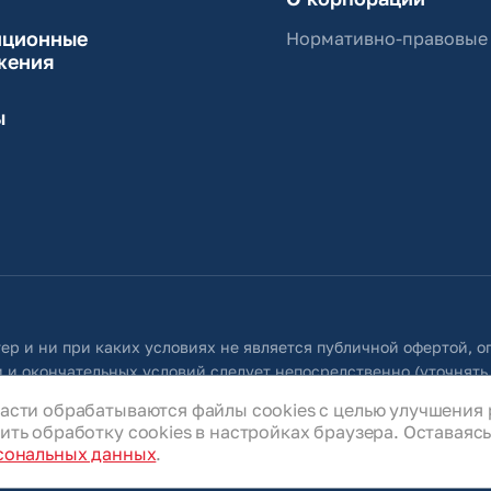
иционные
Нормативно-правовые
жения
ы
ер и ни при каких условиях не является публичной офертой, 
 и окончательных условий следует непосредственно (уточнять
 собой право в любое время без специального уведомления внос
асти обрабатываются файлы cookies с целью улучшения 
ую во всех разделах данного сайта.
ть обработку cookies в настройках браузера. Оставаясь 
сональных данных
.