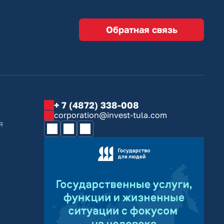
Обратная связь
+ 7 (4872) 338-008
corporation@invest-tula.com
я