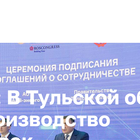
+ 7 (4872) 338-00
Горячая линия:
гионе
Инвестстандарт
Инвестору
Пресс-центр
О корпора
В Тульской о
оизводство