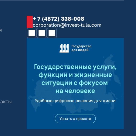
+ 7 (4872) 338-008
corporation@invest-tula.com
я
 акты