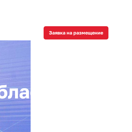
8
corporation@invest-tula.com
Личный кабинет
ции
Заявка на размещение
бласти