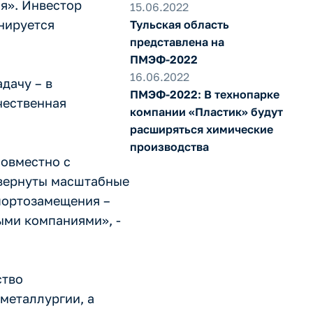
ая». Инвестор
15.06.2022
анируется
Тульская область
представлена на
ПМЭФ-2022
16.06.2022
дачу – в
ПМЭФ-2022: В технопарке
чественная
компании «Пластик» будут
расширяться химические
производства
совместно с
звернуты масштабные
портозамещения –
ыми компаниями», -
ство
металлургии, а