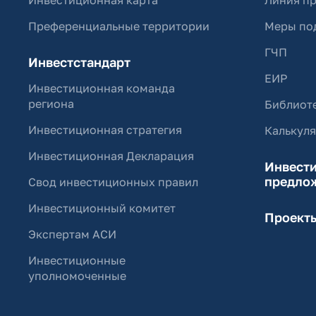
Инвестиционная карта
Линия п
Преференциальные территории
Меры по
ГЧП
Инвестстандарт
ЕИР
Инвестиционная команда
региона
Библиоте
Инвестиционная стратегия
Калькул
Инвестиционная Декларация
Инвест
предло
Свод инвестиционных правил
Инвестиционный комитет
Проект
Экспертам АСИ
Инвестиционные
уполномоченные