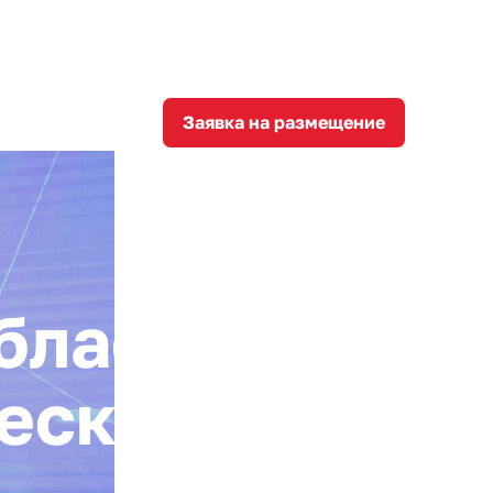
8
corporation@invest-tula.com
Личный кабинет
ции
Заявка на размещение
бласти
еского