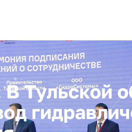
+ 7 (4872) 338-00
Горячая линия:
гионе
Инвестстандарт
Инвестору
Пресс-центр
О корпора
В Тульской о
вод гидравлич