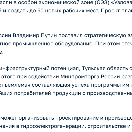
расли в особой экономической зоне (ОЭЗ) «Узлов
 и создать до 50 новых рабочих мест. Проект пл
сии Владимир Путин поставил стратегическую за
тное промышленное оборудование. При этом оте
е.
инфраструктурный потенциал, Тульская область 
я этого при содействии Минпромторга России ра
отъемлемая составляющая успеха программы им
йших потребителей продукции с производственн
сможет организовать проектирование и производ
ения в гидроэлектрогенерации, строительстве и 