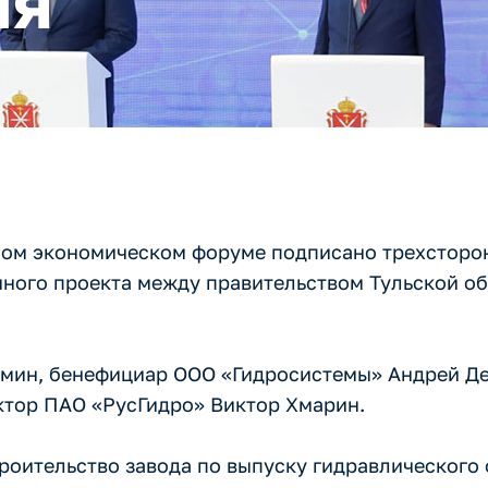
ия
ом экономическом форуме подписано трехсторо
нного проекта между правительством Тульской о
юмин, бенефициар ООО «Гидросистемы» Андрей Д
ктор ПАО «РусГидро» Виктор Хмарин.
роительство завода по выпуску гидравлического