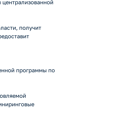
м централизованной
бласти, получит
редоставит
венной программы по
новляемой
жиниринговые