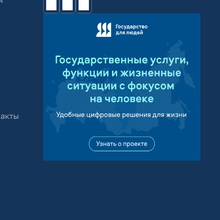
я
 акты