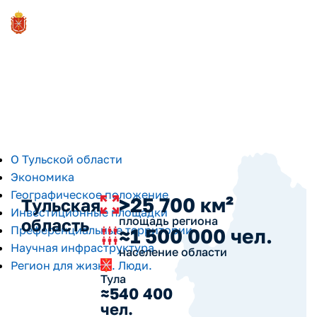
О регионе
О Тульской области
Экономика
Географическое положение
>25 700 км²
Тульская
Инвестиционные площадки
площадь региона
область
Преференциальные территории
≈1 500 000 чел.
Научная инфраструктура
население области
Регион для жизни. Люди.
Тула
≈540 400
чел.