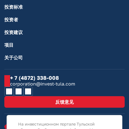
投资标准
投资者
投资建议
项目
关于公司
+ 7 (4872) 338-008
corporation@invest-tula.com
反馈意见
На инвестиционном портале Тульской