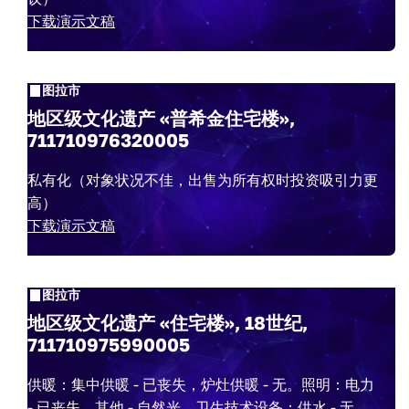
下载演示文稿
图拉市
地区级文化遗产 «普希金住宅楼»,
711710976320005
私有化（对象状况不佳，出售为所有权时投资吸引力更
高）
下载演示文稿
图拉市
地区级文化遗产 «住宅楼», 18世纪,
711710975990005
供暖：集中供暖 - 已丧失，炉灶供暖 - 无。照明：电力
- 已丧失，其他 - 自然光。卫生技术设备：供水 - 无，