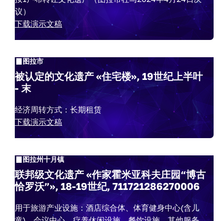
议）
下载演示文稿
图拉市
被认定的文化遗产 «住宅楼», 19世纪上半叶
- 末
经济周转方式：长期租赁
下载演示文稿
图拉州十月镇
联邦级文化遗产 «作家霍米亚科夫庄园“博古
恰罗沃”», 18-19世纪, 711721286270006
用于旅游产业设施：酒店综合体、体育健身中心(含儿
童)、会议中心、疗养休闲设施、餐饮设施、其他服务