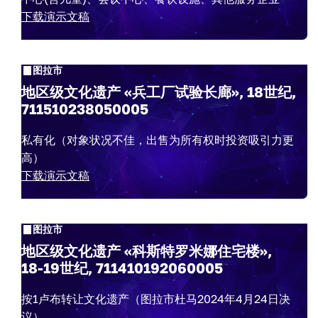
下载演示文稿
图拉市
地区级文化遗产 «兵工厂试验长廊», 18世纪,
711510238050005
私有化（对象状况不佳，出售为所有权时投资吸引力更
高）
下载演示文稿
图拉市
地区级文化遗产 «科斯特罗米娜住宅楼»,
18-19世纪, 711410192060005
按1卢布转让文化遗产（图拉市杜马2024年4月24日决
议）