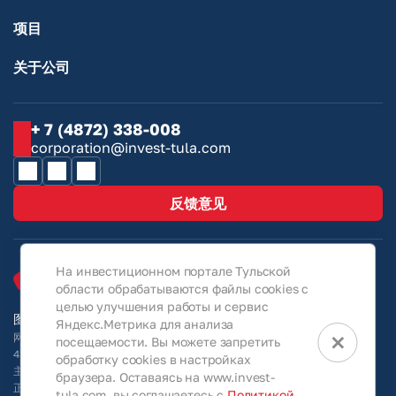
项目
关于公司
+ 7 (4872) 338-008
corporation@invest-tula.com
反馈意见
На инвестиционном портале Тульской
области обрабатываются файлы cookies с
целью улучшения работы и сервис
图拉地区投资门户网站 © 2026
Яндекс.Метрика для анализа
×
网站上的所有信息仅供参考，在任何情况下均不属于《俄罗斯联邦民法典》第
посещаемости. Вы можете запретить
437 条规定的公开要约。欲了解更多详细信息及最终条款和条件，请直接向业
обработку cookies в настройках
主查询/联系图拉地区发展与支持股份公司。本公司保留随时更改、删除、更
браузера. Оставаясь на www.invest-
正、修改、补充或以任何其他方式更新本网站各部分所发布信息的权利，恕不
tula.com, вы соглашаетесь с
Политикой