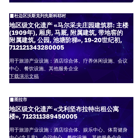
杜边区沃斯克列先斯科耶村
地区级文化遗产 «马尔采夫庄园建筑群: 主楼
(1909年), 厢房, 马厩, 附属建筑, 带地窖的
附属建筑, 公园, 池塘阶梯», 19-20世纪初,
712121343280005
用于旅游产业设施：酒店综合体、疗养休闲设施、会议
中心、餐饮设施、其他服务企业
下载演示文稿
图拉市
地区级文化遗产 «戈利坚布拉特出租公寓
楼», 712311389450005
用于旅游产业设施：酒店综合体、娱乐中心、体育健身
中心(含儿童)、会议中心、餐饮设施、其他服务企业