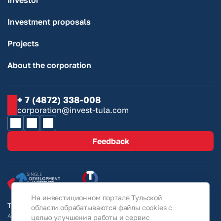
Investor
Investment proposals
Projects
About the corporation
+ 7 (4872) 338-008
corporation@invest-tula.com
Feedback
На инвестиционном портале Тульской
Tula Region Investment Portal © 2026
области обрабатываются файлы cookies с
All information on the site is for guidance only and under no
целью улучшения работы и сервис