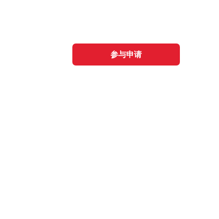
8-008
corporation@invest-tula.com
个人信息中心
参与申请