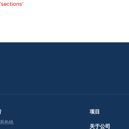
'sections'
者
项目
系热线
关于公司