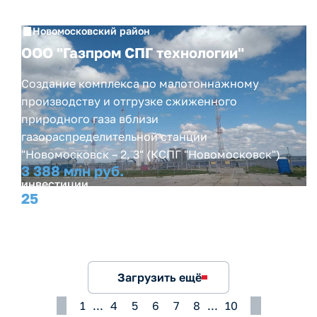
Новомосковский район
ООО "Газпром СПГ технологии"
Создание комплекса по малотоннажному
производству и отгрузке сжиженного
природного газа вблизи
газораспределительной станции
"Новомосковск – 2, 3" (КСПГ "Новомосковск")
3 388 млн руб.
инвестиции
25
рабочих мест
Загрузить ещё
1
...
4
5
6
7
8
...
10