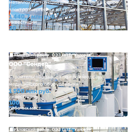
металлоконструкций для применения в сфере
электроэнергетики и строительства
1 440,7 млн руб.
инвестиции
30
рабочих мест
Узловский район, ОЭЗ ППТ "Узловая"
ООО "Сондер"
Строительство завода по производству
медицинского оборудования
1 500 млн руб.
инвестиции
100
рабочих мест
Узловский район, ОЭЗ ППТ "Узловая"