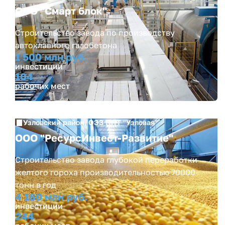
ООО "Смарт блок"
Строительство завода по производству
автоклавного газобетона
1 500 млн руб.
инвестиции
104
рабочих мест
Узловский район, ОЭЗ ППТ "Узловая"
ООО "РесурсИнвест-Развитие"
Строительство завода глубокой переработки
желтого гороха производительностью 70000
тонн в год
4 160 млн руб.
инвестиции
244