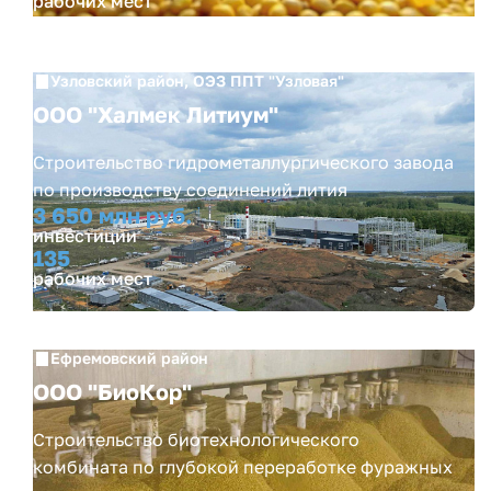
рабочих мест
Узловский район, ОЭЗ ППТ "Узловая"
ООО "Халмек Литиум"
Строительство гидрометаллургического завода
по производству соединений лития
3 650 млн руб.
инвестиции
135
рабочих мест
Ефремовский район
ООО "БиоКор"
Строительство биотехнологического
комбината по глубокой переработке фуражных