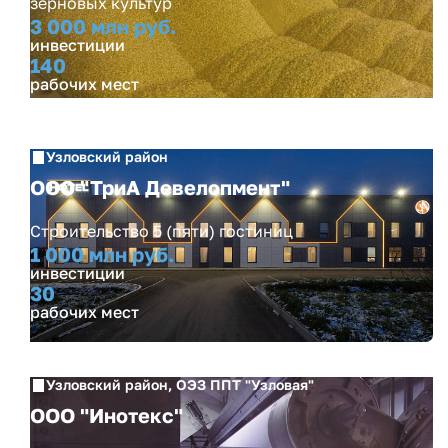
зерновых культур
3 000 млн руб.
инвестиции
140
рабочих мест
Узловский район
ООО "ТриА Девелопмент"
Строительство 5 (пяти) гостиниц
1 000 млн руб.
инвестиции
30
рабочих мест
Узловский район, ОЭЗ ППТ "Узловая"
ООО "Инотекс"