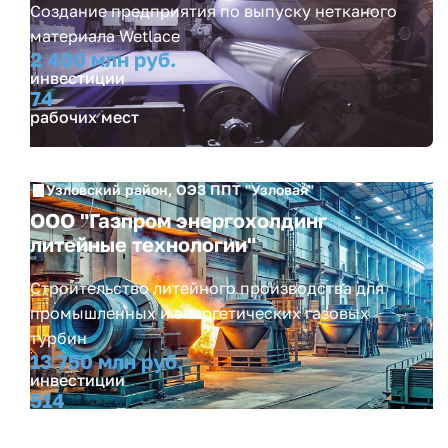
Создание предприятия по выпуску нетканого
материала Wetlace
2 400 млн руб.
инвестиции
74
рабочих мест
Узловский район, ОЭЗ ППТ "Узловая"
ООО "Газпром энергохолдинг
литейные технологии"
Строительство литейного производства для
промышленных и энергетических газовых
турбин
13 750 млн руб.
инвестиции
514
рабочих мест