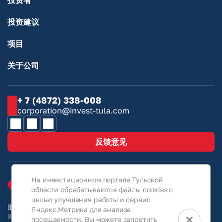
投资者
投资建议
项目
关于公司
+ 7 (4872) 338-008
corporation@invest-tula.com
反馈意见
На инвестиционном портале Тульской
области обрабатываются файлы cookies с
целью улучшения работы и сервис
图拉地区投资门户网站 © 2026
Яндекс.Метрика для анализа
×
网站上的所有信息仅供参考，在任何情况下均不属于《俄罗斯联邦民法典》第
посещаемости. Вы можете запретить